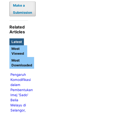
Make a
Submission
Related
Articles
Latest
Most
Viewed
Most
Downloaded
Pengaruh
Komodifikasi
dalam
Pembentukan
Imej 'Sado'
Belia
Melayu di
Selangor,