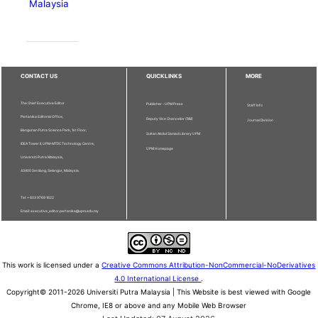
Malaysia
CONTACT US
QUICKLINKS
MORE
The Chief Executive Editor
Publisher - UPM Press
Staff Info
Pertanika Editorial Office,
Deputy Vice Chancellor (R&I)
Journal Division
Bangunan Putra Science Park, 1st Floor,
Sultan Abdul Samad Library UPM
IDEA Tower II, UPM-MTDC Technology Centre,
UPM Homepage
Universiti Putra Malaysia,
43400 Serdang, Selangor, Malaysia.
Tel: + 603 9769 1622
Email: executive_editor.pertanika@upm.edu.my
This work is licensed under a
Creative Commons Attribution-NonCommercial-NoDerivatives
4.0 International License
.
Copyright© 2011-2026 Universiti Putra Malaysia | This Website is best viewed with Google
Chrome, IE8 or above and any Mobile Web Browser