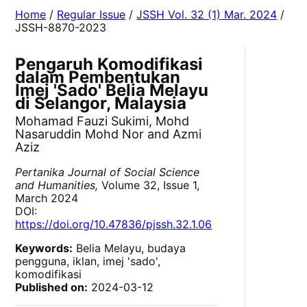
Home
/
Regular Issue
/
JSSH Vol. 32 (1) Mar. 2024
/
JSSH-8870-2023
Pengaruh Komodifikasi
dalam Pembentukan
Imej 'Sado' Belia Melayu
di Selangor, Malaysia
Mohamad Fauzi Sukimi, Mohd
Nasaruddin Mohd Nor and Azmi
Aziz
Pertanika Journal of Social Science
and Humanities,
Volume 32, Issue 1,
March 2024
DOI:
https://doi.org/10.47836/pjssh.32.1.06
Keywords:
Belia Melayu, budaya
pengguna, iklan, imej 'sado',
komodifikasi
Published on:
2024-03-12